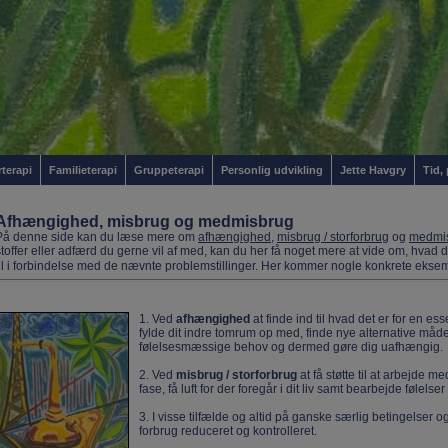
rterapi
Familieterapi
Gruppeterapi
Personlig udvikling
Jette Havgry
Tid,
Afhængighed,
misbrug og medmisbrug
På denne side kan du læse mere om
afhængighed
,
misbrug
/ storforbrug
og
medmi
stoffer eller adfærd du gerne vil af med, kan du her få noget mere at vide om, hva
til i forbindelse med de nævnte problemstillinger. Her kommer nogle konkrete eksem
1. Ved
afhængighed
at finde ind til hvad det er for en es
fylde dit indre tomrum op med, finde nye alternative måde
følelsesmæssige behov og dermed gøre dig uafhængig
2. Ved
misbrug / storforbrug
at få støtte til at arbejde
fase, få luft for der foregår i dit liv samt bearbejde følel
3. I visse tilfælde og altid på ganske særlig betingelser o
forbrug reduceret og kontrolleret.