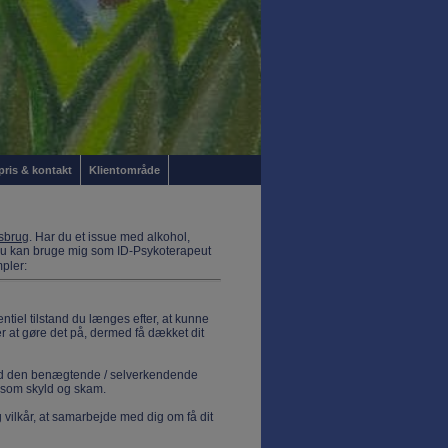
 pris & kontakt
Klientområde
sbrug
. Har du et issue med alkohol,
d du kan bruge mig som ID-Psykoterapeut
pler:
sentiel tilstand du længes efter, at kunne
r at gøre det på, dermed få dækket dit
.
 med den benægtende / selverkendende
ser som skyld og skam.
g vilkår, at samarbejde med dig om få dit