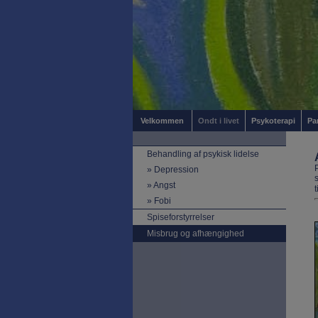
Velkommen
Ondt i livet
Psykoterapi
Pa
Behandling af psykisk lidelse
»
Depression
»
Angst
»
Fobi
Spiseforstyrrelser
Misbrug og afhængighed