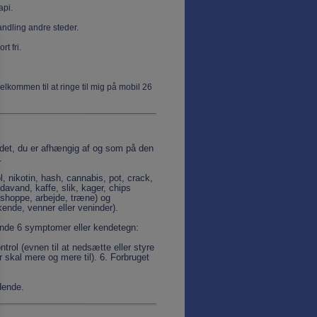
api.
handling andre steder.
ort fri.
velkommen til at ringe til mig på mobil 26
det, du er afhængig af og som på den
.
l, nikotin, hash, cannabis, pot, crack,
davand, kaffe, slik, kager, chips
shoppe, arbejde, træne) og
ende, venner eller veninder).
gende 6 symptomer eller kendetegn:
trol (evnen til at nedsætte eller styre
r skal mere og mere til). 6. Forbruget
dende.