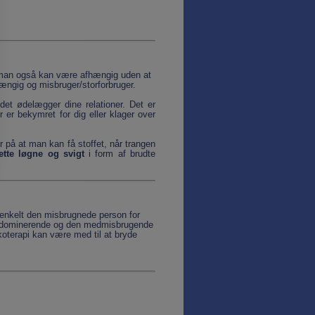
 man også kan være afhængig uden at
ngig og misbruger/storforbruger.
det ødelægger dine relationer. Det er
 er bekymret for dig eller klager over
r på at man kan få stoffet, når trangen
ette løgne og svigt
i form af brudte
 enkelt den misbrugnede person for
er dominerende og den medmisbrugende
sykoterapi kan være med til at bryde