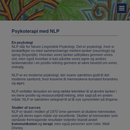
Psykoterapi med NLP
En psykologi
NLP står for Neuro Lingvistisk Psykologi. Det er psykologi, hvor vi
beskæftiger os med sammenhænge mellem tanker (neurologi) og
sprog (lingvistik). Hvordan vores tanker udtrykkes gennem vores
ord, men også hvordan vi kan påvirke vores egne og andres
tankemønstre i en positiv retning gennem at være bevidst om vores
ordvalg.
NLP er en moderne psykologi, der svarer særdeles godt til det
moderne samfund, hvor kravene til menneskene konstant forandres
og øges.
NLP omfatter desuden en lang række teknikker til at ændre tanker i
en mere positiv og ressourcefyldt retning, eller sagt på en anden
måde: NLP er særdeles velegnet til at få nye synsvinkler på tingene.
Studier af succes
NLP er skabt i midten af 1970´erne gennem at studere mennesker,
som på deres egen måde var excellente. Studier af mennesker som
opnåede fremragende resultater indenfor blandt andet
kommunikation
og
terapi
, men også personer som f.eks. Walt
Disney.