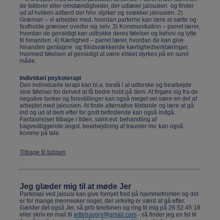
de faktorer eller omstændigheder, der udløser jalousien og finder
ud af hvilken adfærd der hhv. styrker og svækker jalousien. 2)
Grænser – vi arbejder med, hvordan parterne kan lære at sætte og
fastholde grænser overfor sig selv. 3) Kommunikation – parret lærer,
hvordan de gensidigt kan udtrykke deres følelser og behov og lytte
til hinanden. 4) Kærlighed – parret lærer, hvordan de kan give
hinanden gentagne og tillidsvækkende kærlighedserklæringer,
hvormed følelsen af gensidigt at være elsket styrkes på en sund
måde.
Individuel psykoterapi
Den individuelle terapi kan bl.a. bestå i at udforske og bearbejde
sine følelser for derved at få bedre hold på dem. At frigøre sig fra de
negative tanker og forestillinger kan også meget vel være en del af
arbejdet med jalousien. At finde alternative tilstande og lære at gå
ind og ud af dem efter for godt befindende kan også indgå.
Fantasirejser tilbage i tiden, samt evt. behandling af
bagvedliggende angst, bearbejdning af traumer mv. kan også
komme på tale.
Tilbage til toppen
Jeg glæder mig til at møde Jer
Parterapi ved jalousi kan give fornyet fred på hjemmefronten og det
er for mange mennesker noget, der virkelig er værd at gå efter.
Gælder det også Jer, så grib telefonen og ring til mig på 26 52 45 18
eller skriv en mail til
jettehavgry@gmail.com
- så finder jeg en tid til