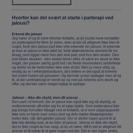
Hvorfor kan det svært at starte i parterapi ved
jalousi?
Erkend din jalousi
Jeg hører af og til mine klienter fortælle, at de burde have kontaktet
en parterapeut for flere år siden, men at det så alligevel ikke blev til
noget, fordi den jaloux part ikke ville erkende sin jalousi. At erkende
at man er jaloux er ikke altid let, fordi skænderierne dermed får en
årsag, som ligger mere hos den ene part, end hos den anden. Den
ene bliver skurken - den anden bliver ofret. At være en skurk er ikke
noget, der passer særlig godt ind i de fleste menneskers selvbillede
og derfor vil de helst heller ikke vide af det. Men jo mere villig og
modig du er i erkendelsesfasen, des lettere er det også at komme
ind under huden på jalousien. Og derinde under opdager man af og
til, at der uretmæssigt er vendt op og ned på rollerne som skurk og
offer, og det kan være meget vigtigt at opdage.
Jalousi – ikke din skyld, men dit ansvar
Den part i et forhold, der er jaloux kan også føle sig så skyldig, at
vedkommende afholder sig fra at søge hjælp. Som parterapeut kan
jeg bringe fornuften tilbage ved at fortælle, at vi som udgangspunkt
ikke selv er herre over vores sind og dets mørke tilbøjeligheder
heller ikke, når det gælder jalousi. Der er derfor ingen grund til at
føle dig skyldig over, at du lider af jalousi. Jalousi er ikke din skyld,
det er ikke noget du har valgt, at du vil være, MEN det er alligevel dit
ansvar at få hjælp til at gøre noget ved det. Det er der ingen andre,