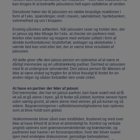
kan bruges til at bekræfte jalousiens helt egen opfattelse af verden.
Derudover hører der til jalousien en række kropslige reaktioner i
form af f.eks. spændinger, ondt i maven, søvnløshed, hjertebanken,
svimmelhed og uro i kroppen.
Endelig påvirkes adfærden. Når jalousien raser og holder den, der
er jaloux sig ikke tilbage for f.eks. at checke sin partners mail,
telefon eller kalender og reagere med verbale udfald i form af
direkte konfrontationer, krydsforhør, anklager og skideballer. I
værste fald kan vold eller det, der er værre blive resultatet af
jalousien.
Alt dette giver ofte den jaloux person en oplevelse af at være et
dårligt menneske og en utilstrækkelig partner. Dermed er jalousien
med til at undergrave selvværdet. Den jaloux person får følelsen af
ikke at være elsket og frygten for at blive fravalgt til fordel for en
anden stiger og sådan fortsætter den onde cirkel.
At have en partner der lider af jalousi
Det menneske, der har en jaloux partner, kan have svært ved at få
ok på at gå alene i byen, gå til fester på jobbet, komme senere hjem
uden særlig grund, at være alene med venner, gå på kurser og så
videre. Begrænsningerne i udfoldelsesmulighederne kan opleves
som at blive holdt som gidsel.
Vedkommende bliver såret over mistilliden, frustreret og vred over
ikke at have frihed til at leve et almindeligt liv. Kontrol og verbale
angreb opleves som grænseoverskridende og krænkende, og
partneren kan havne i en forsvarsposition, hvor der bliver svaret
igen med endeløse diskussioner, gensidige bebrejdelser,