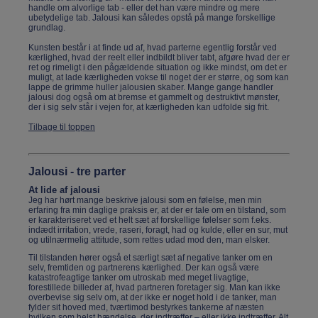
handle om alvorlige tab - eller det han være mindre og mere
ubetydelige tab. Jalousi kan således opstå på mange forskellige
grundlag.
Kunsten består i at finde ud af, hvad parterne egentlig forstår ved
kærlighed, hvad der reelt eller indbildt bliver tabt, afgøre hvad der er
ret og rimeligt i den pågældende situation og ikke mindst, om det er
muligt, at lade kærligheden vokse til noget der er større, og som kan
lappe de grimme huller jalousien skaber. Mange gange handler
jalousi dog også om at bremse et gammelt og destruktivt mønster,
der i sig selv står i vejen for, at kærligheden kan udfolde sig frit.
Tilbage til toppen
Jalousi - tre parter
At lide af jalousi
Jeg har hørt mange beskrive jalousi som en følelse, men min
erfaring fra min daglige praksis er, at der er tale om en tilstand, som
er karakteriseret ved et helt sæt af forskellige følelser som f.eks.
indædt irritation, vrede, raseri, foragt, had og kulde, eller en sur, mut
og utilnærmelig attitude, som rettes udad mod den, man elsker.
Til tilstanden hører også et særligt sæt af negative tanker om en
selv, fremtiden og partnerens kærlighed. Der kan også være
katastrofeagtige tanker om utroskab med meget livagtige,
forestillede billeder af, hvad partneren foretager sig. Man kan ikke
overbevise sig selv om, at der ikke er noget hold i de tanker, man
fylder sit hoved med, tværtimod bestyrkes tankerne af næsten
hvilken som helst hændelse, der indtræffer – eller ikke indtræffer. Alt