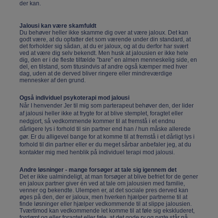
der kan.
Jalousi kan være skamfuldt
Du behøver heller ikke skamme dig over at være jaloux. Det kan
godt være, at du opfatter det som værende under din standard, at
det forholder sig sådan, at du er jaloux, og at du derfor har svært
ved at være dig selv bekendt. Men husk at jalousien er ikke hele
dig, den er i de fleste tilfælde ”bare” en almen menneskelig side, en
del, en tilstand, som titusindvis af andre også kæmper med hver
dag, uden at de derved bliver ringere eller mindreværdige
mennesker af den grund.
Også individuel psykoterapi mod jalousi
Når I henvender Jer til mig som parterapeut behøver den, der lider
af jalousi heller ikke at frygte for at blive stemplet, foragtet eller
nedgjort, så vedkommende kommer til at fremstå i et endnu
dårligere lys i forhold til sin partner end han / hun måske allerede
gør. Er du alligevel bange for at komme til at fremstå i et dårligt lys i
forhold til din partner eller er du meget sårbar anbefaler jeg, at du
kontakter mig med henblik på individuel terapi mod jalousi.
Andre løsninger - mange forsøger at tale sig igennem det
Det er ikke ualmindeligt, at man forsøger at blive befriet for de gener
en jaloux partner giver én ved at tale om jalousien med familie,
venner og bekendte. Ulempen er, at det sociale pres derved kan
øges på den, der er jaloux, men hverken hjælper partnerne til at
finde løsninger eller hjælper vedkommende til at slippe jalousien.
Tværtimod kan vedkommende let komme til at føle sig ekskluderet,
fordømt og eller foragtet eller føle, at det gode ry og rygte står på