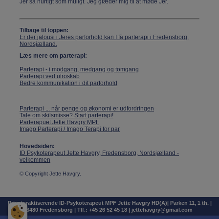
Jer så hurtigt som muligt. Jeg glæder mig til at møde Jer.
Tilbage til toppen:
Er der jalousi i Jeres parforhold kan I få parterapi i Fredensborg,
Nordsjælland.
Læs mere om parterapi:
Parterapi - i modgang, medgang og tomgang
Parterapi ved utroskab
Bedre kommunikation i dit parforhold
Parterapi ... når penge og økonomi er udfordringen
Tale om skilsmisse? Start parterapi!
Parterapuet Jette Havgry MPF
Imago Parterapi / Imago Terapi for par
Hovedsiden:
ID Psykoterapeut Jette Havgry, Fredensborg, Nordsjælland -
velkommen
© Copyright Jette Havgry.
Privatpraktiserende ID-Psykoterapeut MPF Jette Havgry HD(A)| Parken 11, 1 th. |
3480 Fredensborg | Tlf.: +45 26 52 45 18 | jettehavgry@gmail.com