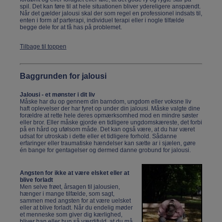
spil. Det kan føre til at hele situationen bliver ydereligere anspændt.
Når det gælder jalousi skal der som regel en professionel indsats til,
enten i form af parterapi, individuel terapi eller i nogle tilfælde
begge dele for at få has på problemet.
Tilbage til toppen
Baggrunden for jalousi
Jalousi - et mønster i dit liv
Måske har du op gennem din barndom, ungdom eller voksne liv
haft oplevelser der har fyret op under din jalousi. Måske valgte dine
forældre at rette hele deres opmærksomhed mod en mindre søster
eller bror. Eller måske gjorde en tidligere ungdomskæreste, det forbi
på en hård og ufølsom måde. Det kan også være, at du har været
udsat for utroskab i dette eller et tidligere forhold. Sådanne
erfaringer eller traumatiske hændelser kan sætte ar i sjælen, gøre
én bange for gentagelser og dermed danne grobund for jalousi.
Angsten for ikke at være elsket eller at
blive forladt
Men selve frøet, årsagen til jalousien,
hænger i mange tilfælde, som sagt,
sammen med angsten for at være uelsket
eller at blive forladt. Når du endelig møder
et menneske som giver dig kærlighed,
bliver han eller hun så værdifuld, at du må