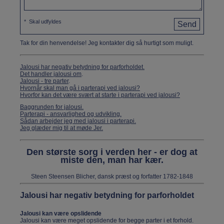
*
Skal udfyldes
Tak for din henvendelse! Jeg kontakter dig så hurtigt som muligt.
Jalousi har negativ betydning for parforholdet.
Det handler jalousi om
.
Jalousi - tre parter
.
Hvornår skal man gå i parterapi ved jalousi?
Hvorfor kan det være svært at starte i parterapi ved jalousi?
Baggrunden for jalousi.
Parterapi - ansvarlighed og udvikling.
Sådan arbejder jeg med jalousi i parterapi.
Jeg glæder mig til at møde Jer.
Den største sorg i verden her - er dog at
miste den, man har kær.
Steen Steensen Blicher, dansk præst og forfatter 1782-1848
Jalousi har negativ betydning for parforholdet
Jalousi kan være opslidende
Jalousi kan være meget opslidende for begge parter i et forhold.