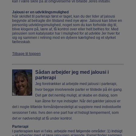
kan I være sikre på at omgivelserne vil bifalde Jeres initiativ.
Jalousi er en udviklingsmulighed
Når skridtet til parterapi først er taget, kan du der lider af jalousi
begynde at betragte din tilstand med nye øjne. Jalousi kan blive en
personlig udviklingsmulighed, noget som du kan forholde dig til,
blive klogere på, lære af, få kontrol over eller helt befries for. Med
jalousien som katalysator har I mulighed for at udvikle Jer hver for
sig og sammen i retning mod en dybere kærlighed og et styrket
fællesskab.
Tilbage til toppen
Sådan arbejder jeg med jalousi i
parterapi
Jeg foretrækker at arbejde med jalousi i parterapi,
hvor begge involverede parter er tilstede på én gang.
Det gør det nemlig muligt, at skabe en dialog, som
kan åbne for nye indsigter. Når det gælder jalousi er
det i nogle tilfælde formålstjenesteligt at supplere med individuelle
sessioner f.eks. hvis den ene part har et hidsigt temperment, som
det er nødvendigt at få under kontrol.
Parterapi
I parterapien kan vi f.eks. arbejde med følgende områder: 1) Indsigt
– vi arbejder med at lære jalousien at kende. Parret finder sammen