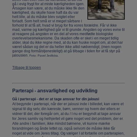
gå i evig frygt for at miste kærligheden igen.
Årsagen kan være, at du måske ikke fik den
kærlighed, du skulle have haft da du var
helt lille, at du måske blev svigtet eller
forladt. Som helt små er vi meget sårbare i
forhold til at få alt, hvad vi brug for fra vores forældre. Får vi ikke
mad, varme og kærlighed går vi til grunde. Angsten og vores evne til
at reagere på angsten er en del af vores medfødte biologiske
overlevelsesmekanisme. Da skaden ofte er sket i en meget tidlig
alder, skal du ikke regne med, at du kan huske noget om, at det har
været sådan og det er da heller ikke altid nødvendigt, (men nogen
gange dog formålstjenesteligt) at gå tilbage i tiden for at få styr på
jalousien.
Foto: Pavel Jedlicka.
Tilbage til toppen
Parterapi - ansvarlighed og udvikling
Gå i parterapi - det er at tage ansvar for din jalousi
At begynde i parterapi, når der er jalousi inde i billedet, kan være et
signal til dig selv, din kæreste, børn, venner og hvem der ellers er
vidner til det, der foregår om, at du / I nu er begyndt at tage ansvar
for Jeres samliv og helhjertet vil gøre noget ved det problem, der er.
Alle andre i familien, ikke mindst børnene, vil kunne mærke
forandringen og ånde lettet op, også selvom de måske ikke får
noget at vide om Jeres tiltag. Og vælger I at fortælle om parterapien,