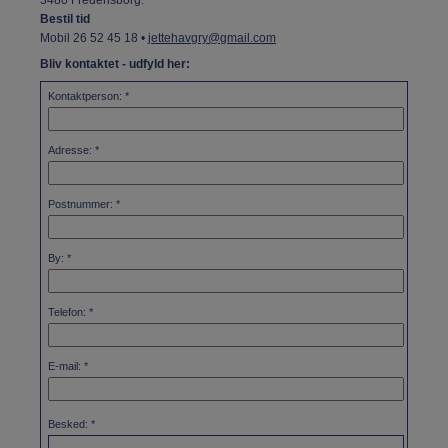
3480 Fredensborg.
Bestil tid
Mobil 26 52 45 18 •
jettehavgry@gmail.com
Bliv kontaktet - udfyld her:
Kontaktperson
:
Adresse
:
Postnummer
:
By
:
Telefon
:
E-mail
:
Besked
: