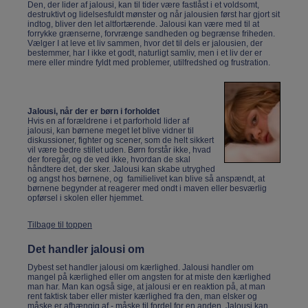
Den, der lider af jalousi, kan til tider være fastlåst i et voldsomt,
destruktivt og lidelsesfuldt mønster og når jalousien først har gjort sit
indtog, bliver den let altfortærende. Jalousi kan være med til at
forrykke grænserne, forvrænge sandheden og begrænse friheden.
Vælger I at leve et liv sammen, hvor det til dels er jalousien, der
bestemmer, har I ikke et godt, naturligt samliv, men i et liv der er
mere eller mindre fyldt med problemer, utilfredshed og frustration.
Jalousi, når der er børn i forholdet
Hvis en af forældrene i et parforhold lider af
jalousi, kan børnene meget let blive vidner til
diskussioner, fighter og scener, som de helt sikkert
vil være bedre stillet uden. Børn forstår ikke, hvad
der foregår, og de ved ikke, hvordan de skal
håndtere det, der sker. Jalousi kan skabe utryghed
og angst hos børnene, og familielivet kan blive så anspændt, at
børnene begynder at reagerer med ondt i maven eller besværlig
opførsel i skolen eller hjemmet.
Tilbage til toppen
Det handler jalousi om
Dybest set handler jalousi om kærlighed. Jalousi handler om
mangel på kærlighed eller om angsten for at miste den kærlighed
man har. Man kan også sige, at jalousi er en reaktion på, at man
rent faktisk taber eller mister kærlighed fra den, man elsker og
måske er afhængig af - måske til fordel for en anden. Jalousi kan