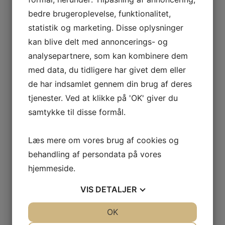
Postnummer
:
bedre brugeroplevelse, funktionalitet,
statistik og marketing. Disse oplysninger
By
:
kan blive delt med annoncerings- og
analysepartnere, som kan kombinere dem
Telefon
:
med data, du tidligere har givet dem eller
de har indsamlet gennem din brug af deres
E-mail
:
tjenester. Ved at klikke på 'OK' giver du
samtykke til disse formål.
Besked
:
Læs mere om vores brug af cookies og
*
Skal udfyldes
behandling af persondata på vores
hjemmeside.
Spørgsmål
VIS
DETALJER
JA
NEJ
OK
JA
NEJ