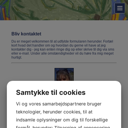
Bliv kontaktet
Du er meget velkommen til at udfylde formularen herunder. Fortæl
kort hvad det handler om og hvordan du gerne vil have at jeg
kontakter dig - jeg kan enten ringe dig op eller skrive til dig via
sms
eller e-mail. Under alle omstændigheder vil du høre fra mig meget
hurtigt.
Samtykke til cookies
Kontaktperson
:
Vi og vores samarbejdspartnere bruger
teknologier, herunder cookies, til at
Adresse
:
indsamle oplysninger om dig til forskellige
formål, herunder: Tilpasning af annoncering,